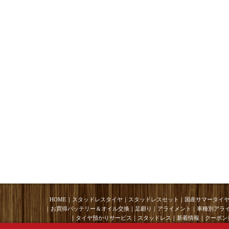
HOME
｜
スタッドレスタイヤ
｜
スタッドレスセット
｜
国産サマータイ
｜
お買得バッテリー＆オイル交換
｜
足廻り
｜
アライメント
｜
車種別アラ
｜
タイヤ預かりサービス
｜
スタッドレス
｜
新着情報
｜
クーポン