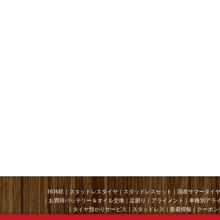
HOME
｜
スタッドレスタイヤ
｜
スタッドレスセット
｜
国産サマータイ
｜
お買得バッテリー＆オイル交換
｜
足廻り
｜
アライメント
｜
車種別アラ
｜
タイヤ預かりサービス
｜
スタッドレス
｜
新着情報
｜
クーポン