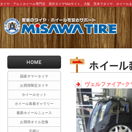
タイヤ・アルミホイール専門店 美沢タイヤWebサイト。大阪、茨木でタイヤ、ホイール
国産サマータイヤ
ヴェルファイア×ク
お買得限定タイヤ
ホイールセット
ホイール装着ギャラリー
最新ホイールニュース
お買得オイル交換
足廻り