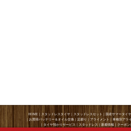
HOME
｜
スタッドレスタイヤ
｜
スタッドレスセット
｜
国産サマータイ
｜
お買得バッテリー＆オイル交換
｜
足廻り
｜
アライメント
｜
車種別アラ
｜
タイヤ預かりサービス
｜
スタッドレス
｜
新着情報
｜
クーポン