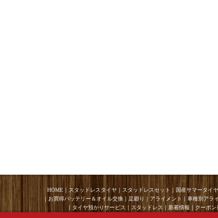
HOME
｜
スタッドレスタイヤ
｜
スタッドレスセット
｜
国産サマータイ
｜
お買得バッテリー＆オイル交換
｜
足廻り
｜
アライメント
｜
車種別アラ
｜
タイヤ預かりサービス
｜
スタッドレス
｜
新着情報
｜
クーポン