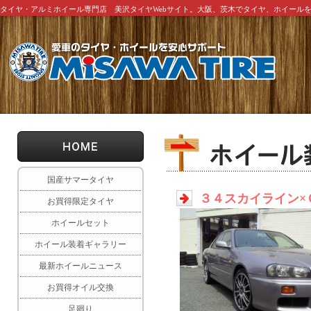
タイヤ・アルミホイール専門店 美沢タイヤWebサイト。大阪、茨木でタイヤ、ホイール
国産サマータイヤ
３４スカイライン×
お買得限定タイヤ
ホイールセット
ホイール装着ギャラリー
最新ホイールニュース
お買得オイル交換
足廻り