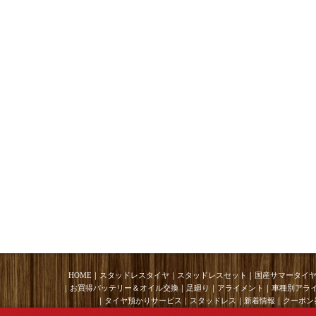
HOME
｜
スタッドレスタイヤ
｜
スタッドレスセット
｜
国産サマータイ
｜
お買得バッテリー＆オイル交換
｜
足廻り
｜
アライメント
｜
車種別アラ
｜
タイヤ預かりサービス
｜
スタッドレス
｜
新着情報
｜
クーポン